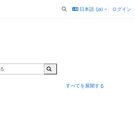
日本語 ‎(ja)‎
ログイン
検索入力に切り替える
コースを検索する
コースを検索する
すべてを展開する