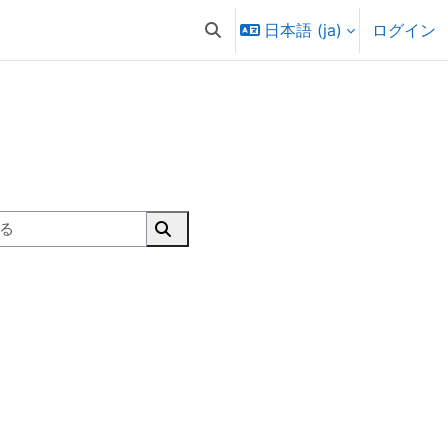
日本語 ‎(ja)‎
ログイン
検索入力に切り替える
コースを検索する
コースを検索する