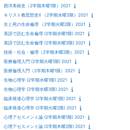
西洋美術史（2学期木曜1限）2021
キリスト教思想史Ⅱ （2学期水曜3限）2021
生と死の生命倫理 （2学期火曜2限）2021
英語で読む生命倫理 (2学期水曜1限) 2021
英語で読む生命倫理 (2学期水曜3限) 2021
技術・社会・倫理（2学期木曜2限）2021
医療倫理入門 (2学期火曜1限) 2021
医療倫理入門（2学期木曜1限）2021
生物心理学 (2学期水曜1限) 2021
生物心理学 (2学期水曜3限) 2021
臨床発達心理学 (2学期火曜1限) 2021
臨床発達心理学 (2学期火曜2限) 2021
心理アセスメント論 (2学期木曜1限) 2021
心理アセスメント論 (2学期木曜2限) 2021