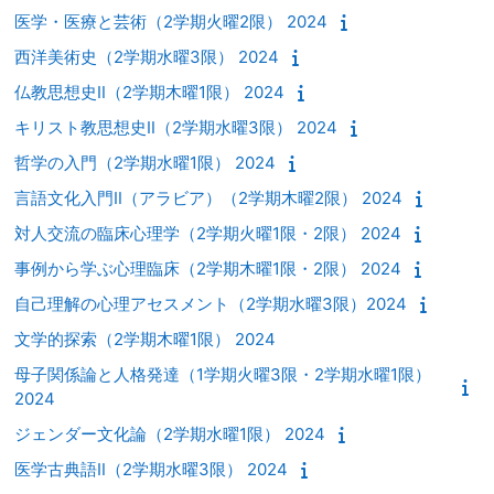
医学・医療と芸術（2学期火曜2限） 2024
西洋美術史（2学期水曜3限） 2024
仏教思想史Ⅱ（2学期木曜1限） 2024
キリスト教思想史Ⅱ（2学期水曜3限） 2024
哲学の入門（2学期水曜1限） 2024
言語文化入門Ⅱ（アラビア）（2学期木曜2限） 2024
対人交流の臨床心理学（2学期火曜1限・2限） 2024
事例から学ぶ心理臨床（2学期木曜1限・2限） 2024
自己理解の心理アセスメント（2学期水曜3限）2024
文学的探索（2学期木曜1限） 2024
母子関係論と人格発達（1学期火曜3限・2学期水曜1限）
2024
ジェンダー文化論（2学期水曜1限） 2024
医学古典語Ⅱ（2学期水曜3限） 2024