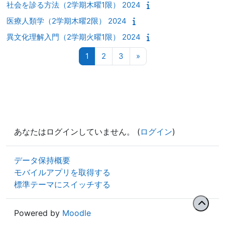
社会を診る方法（2学期木曜1限） 2024
医療人類学（2学期木曜2限） 2024
異文化理解入門（2学期火曜1限） 2024
ページ 1
ページ 2
ページ 3
次のページ
1
2
3
»
あなたはログインしていません。 (
ログイン
)
データ保持概要
モバイルアプリを取得する
標準テーマにスイッチする
Powered by
Moodle